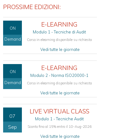
SICEV
PROSSIME EDIZIONI:
CERTIFICAZIONI
E-LEARNING
ISO
ON
PER
Modulo 1 - Tecniche di Audit
AZIENDE
Demand
Corso in elearning disponibile su richiesta
Certificazione
Vedi tutte le giornate
Aziendale
ISO
9001
E-LEARNING
ON
Certificazione
Modulo 2 - Norma ISO20000-1
Aziendale
ISO
Demand
Corso in elearning disponibile su richiesta
27001
Vedi tutte le giornate
Certificazione
Aziendale
ISO
LIVE VIRTUAL CLASS
22301
07
Modulo 1 - Tecniche Audit
Certificazione
Sep
Sconto fino al 15% entro il 10-Aug-2026
Aziendale
ISO
Vedi tutte le giornate