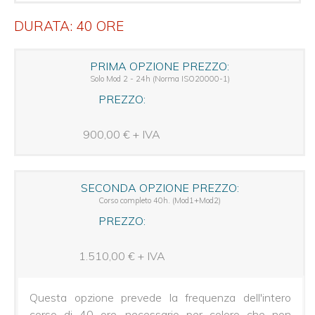
ISO
DURATA: 40 ORE
IEC
27001
Foundation
PRIMA OPZIONE PREZZO:
APMG
Solo Mod 2 - 24h (Norma ISO20000-1)
ISO
PREZZO:
IEC
27001
Practitioner
900,00 € + IVA
APMG
ISO
22301
Bus.
SECONDA OPZIONE PREZZO:
Continuity
Corso completo 40h. (Mod1+Mod2)
Auditor/L.A.
PREZZO:
AICQ-
SICEV
1.510,00 € + IVA
ISO/IEC
20000-
1:
Auditor/L.A.
Questa opzione prevede la frequenza dell'intero
Servizi
corso di 40 ore, necessario per coloro che non