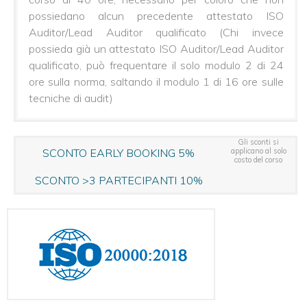
IT
-
possiedano alcun precedente attestato ISO
AICQ-
Auditor/Lead Auditor qualificato (Chi invece
SICEV
possieda già un attestato ISO Auditor/Lead Auditor
Certificazione
qualificato, può frequentare il solo modulo 2 di 24
ISO
ore sulla norma, saltando il modulo 1 di 16 ore sulle
Integrata
Multinorma
tecniche di audit)
UNI/PdR
125:2022
e
Gli sconti si
ISO
SCONTO EARLY BOOKING 5%
applicano al solo
costo del corso
30415:2021
Auditor/L.A.
SCONTO >3 PARTECIPANTI 10%
AICQ-
SICEV
ISO/IEC
42001
AI
Manag.
System
Auditor
-
AICQ-