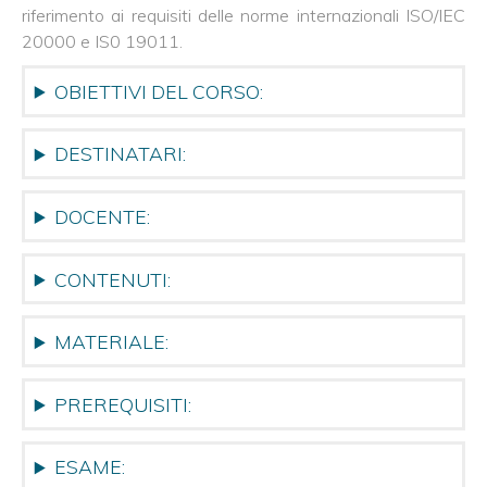
SICEV
riferimento ai requisiti delle norme internazionali ISO/IEC
ISO
20000 e IS0 19011.
9001
Internal
OBIETTIVI DEL CORSO:
Auditor
Qualita'
-
AICQ-
DESTINATARI:
SICEV
ISO
DOCENTE:
9001
Auditor/Lead
A.
CONTENUTI:
Qualita'
-
AICQ-
SICEV
MATERIALE:
ISO
IEC
PREREQUISITI:
27001:2022
InfoSecurity
Auditor/L.A.
AICQ-
ESAME:
SICEV