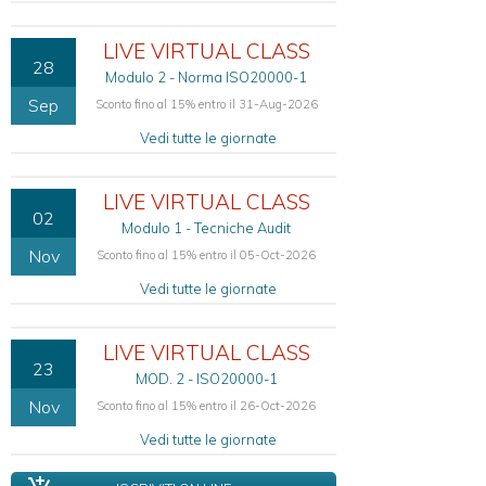
27701
Certificazione
LIVE VIRTUAL CLASS
Aziendale
28
ISO
Modulo 2 - Norma ISO20000-1
27017
Sep
Sconto fino al 15% entro il 31-Aug-2026
e
ISO
Vedi tutte le giornate
27018
Certificazione
LIVE VIRTUAL CLASS
Aziendale
02
ISO
Modulo 1 - Tecniche Audit
42001
Nov
Sconto fino al 15% entro il 05-Oct-2026
Vedi tutte le giornate
CONSULENZA
PER
LA
LIVE VIRTUAL CLASS
COMPLIANCE
23
MOD. 2 - ISO20000-1
Compliance
Nov
Regolamento
Sconto fino al 15% entro il 26-Oct-2026
(UE)
Vedi tutte le giornate
679/2016
-
GDPR