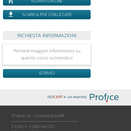
ISCRIVITI ON LINE
Compliance
al
SCARICA PDF CON LE DATE
Framework
del
NIST
2.0
RICHIESTA INFORMAZIONI
Compliance
alla
Richiedi maggiori informazioni su
Direttiva
questo corso scrivendoci
NIS
2
DPO
SCRIVICI
as
a
Service
Profice srl - Società Benefit
P.IVA/C.F: 02487960201