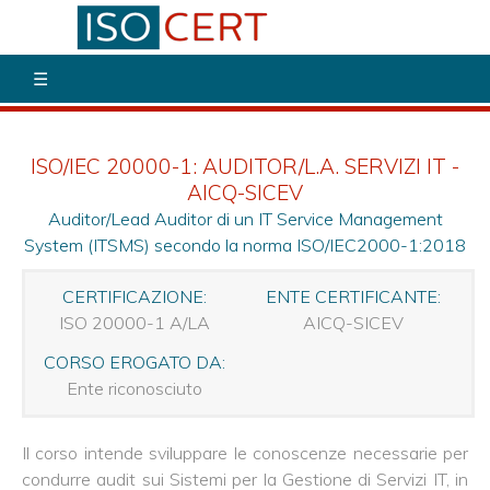
☰
CORSI
DI
FORMFAZIONE
ISO
ISO/IEC 20000-1: AUDITOR/L.A. SERVIZI IT -
AICQ-SICEV
AGGIORNAMENTO
ISO
Auditor/Lead Auditor di un IT Service Management
27001:2022
System (ITSMS) secondo la norma ISO/IEC2000-1:2018
Auditor/L.A.
AICQ-
SICEV
CERTIFICAZIONE:
ENTE CERTIFICANTE:
ISO 20000-1 A/LA
AICQ-SICEV
ISO
19011
CORSO EROGATO DA:
e
ISO17021
Ente riconosciuto
-
Tecniche
di
Il corso intende sviluppare le conoscenze necessarie per
Auditing-
AICQ-
condurre audit sui Sistemi per la Gestione di Servizi IT, in