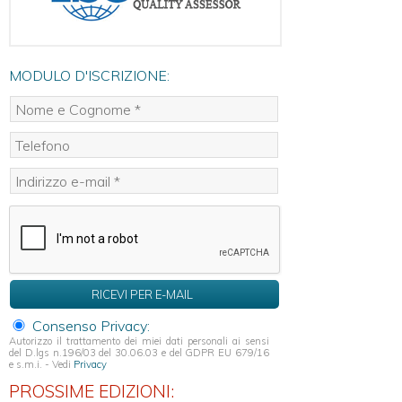
SICEV
CERTIFICAZIONI
ISO
MODULO D'ISCRIZIONE:
PER
AZIENDE
Certificazione
Aziendale
ISO
9001
Certificazione
Aziendale
ISO
27001
Certificazione
Aziendale
ISO
Consenso Privacy:
22301
Autorizzo il trattamento dei miei dati personali ai sensi
del D.lgs n.196/03 del 30.06.03 e del GDPR EU 679/16
Certificazione
e s.m.i. - Vedi
Privacy
Aziendale
ISO
PROSSIME EDIZIONI: