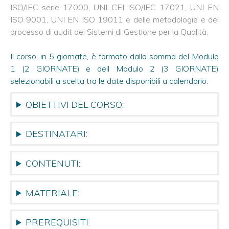
SICEV
ISO/IEC serie 17000, UNI CEI ISO/IEC 17021, UNI EN
ISO
ISO 9001, UNI EN ISO 19011 e delle metodologie e del
9001
processo di audit dei Sistemi di Gestione per la Qualità.
Internal
Auditor
Qualita'
Il corso, in 5 giornate, è formato dalla somma del Modulo
-
1 (2 GIORNATE) e dell Modulo 2 (3 GIORNATE)
AICQ-
SICEV
selezionabili a scelta tra le date disponibili a calendario.
ISO
OBIETTIVI DEL CORSO:
9001
Auditor/Lead
A.
Qualita'
DESTINATARI:
-
AICQ-
SICEV
CONTENUTI:
ISO
IEC
27001:2022
MATERIALE:
InfoSecurity
Auditor/L.A.
AICQ-
PREREQUISITI:
SICEV