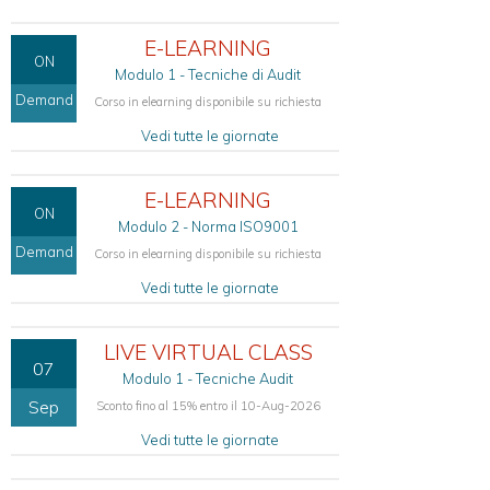
27701
Certificazione
E-LEARNING
Aziendale
ON
ISO
Modulo 1 - Tecniche di Audit
27017
Demand
Corso in elearning disponibile su richiesta
e
ISO
Vedi tutte le giornate
27018
Certificazione
E-LEARNING
Aziendale
ON
ISO
Modulo 2 - Norma ISO9001
42001
Demand
Corso in elearning disponibile su richiesta
Vedi tutte le giornate
CONSULENZA
PER
LA
LIVE VIRTUAL CLASS
COMPLIANCE
07
Modulo 1 - Tecniche Audit
Compliance
Sep
Sconto fino al 15% entro il 10-Aug-2026
Regolamento
(UE)
Vedi tutte le giornate
679/2016
-
GDPR