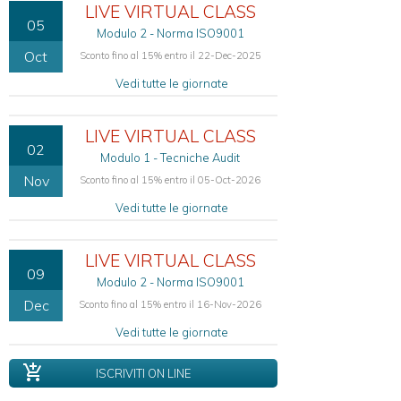
LIVE VIRTUAL CLASS
Compliance
05
Modulo 2 - Norma ISO9001
al
Framework
Oct
Sconto fino al 15% entro il 22-Dec-2025
del
Vedi tutte le giornate
NIST
2.0
Compliance
LIVE VIRTUAL CLASS
alla
02
Modulo 1 - Tecniche Audit
Direttiva
NIS
Nov
Sconto fino al 15% entro il 05-Oct-2026
2
Vedi tutte le giornate
DPO
as
a
LIVE VIRTUAL CLASS
Service
09
Modulo 2 - Norma ISO9001
Dec
Sconto fino al 15% entro il 16-Nov-2026
Vedi tutte le giornate
ISCRIVITI ON LINE