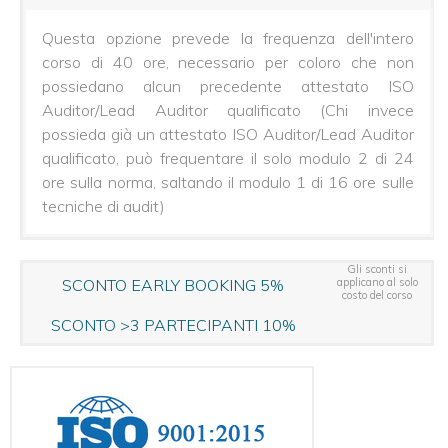
IT
-
AICQ-
Questa opzione prevede la frequenza dell'intero
SICEV
corso di 40 ore, necessario per coloro che non
possiedano alcun precedente attestato ISO
Certificazione
ISO
Auditor/Lead Auditor qualificato (Chi invece
Integrata
possieda già un attestato ISO Auditor/Lead Auditor
Multinorma
qualificato, può frequentare il solo modulo 2 di 24
UNI/PdR
ore sulla norma, saltando il modulo 1 di 16 ore sulle
125:2022
e
tecniche di audit)
ISO
30415:2021
Auditor/L.A.
AICQ-
Gli sconti si
SCONTO EARLY BOOKING 5%
applicano al solo
SICEV
costo del corso
ISO/IEC
SCONTO >3 PARTECIPANTI 10%
42001
AI
Manag.
System
Auditor
-
AICQ-