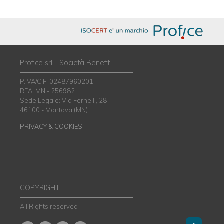
Profice srl - Società Benefit
P.IVA/C.F: 02487960201
REA: MN - 256982
Sede Legale: Via Fernelli, 28
46100 - Mantova (MN)
PRIVACY & COOKIES
COPYRIGHT
All Rights reserved