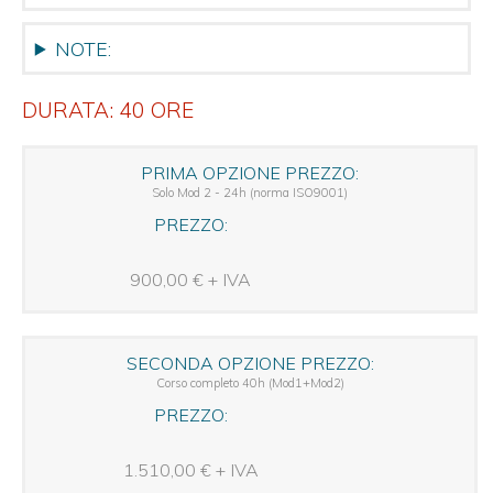
ISO
NOTE:
IEC
27001
Foundation
APMG
DURATA: 40 ORE
ISO
IEC
PRIMA OPZIONE PREZZO:
27001
Solo Mod 2 - 24h (norma ISO9001)
Practitioner
APMG
PREZZO:
ISO
22301
900,00 € + IVA
Bus.
Continuity
Auditor/L.A.
AICQ-
SECONDA OPZIONE PREZZO:
SICEV
Corso completo 40h (Mod1+Mod2)
ISO/IEC
PREZZO:
20000-
1:
Auditor/L.A.
1.510,00 € + IVA
Servizi