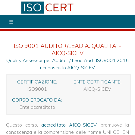
☰
CORSI
DI
FORMFAZIONE
ISO
ISO 9001 AUDITOR/LEAD A. QUALITA' -
AICQ-SICEV
AGGIORNAMENTO
ISO
Quality Assessor per Auditor / Lead Aud.: ISO9001:2015
27001:2022
riconosciuto AICQ-SICEV
Auditor/L.A.
AICQ-
SICEV
CERTIFICAZIONE:
ENTE CERTIFICANTE:
ISO9001
AICQ-SICEV
ISO
19011
CORSO EROGATO DA:
e
ISO17021
Ente accreditato
-
Tecniche
di
Questo corso,
accreditato AICQ-SICEV
, promuove la
Auditing-
AICQ-
conoscenza e la comprensione delle norme UNI CEI EN